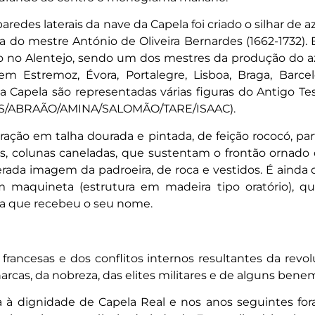
des laterais da nave da Capela foi criado o silhar de az
ia do mestre António de Oliveira Bernardes (1662-1732).
ido no Alentejo, sendo um dos mestres da produção do 
m Estremoz, Évora, Portalegre, Lisboa, Braga, Barcel
da Capela são representadas várias figuras do Antigo T
S/ABRAÃO/AMINA/SALOMÃO/TARE/ISAAC)
.
ção em talha dourada e pintada, de feição rococó, par
, colunas caneladas, que sustentam o frontão ornado
enerada imagem da padroeira, de roca e vestidos. É aind
maquineta (estrutura em madeira tipo oratório), qu
ca que recebeu o seu nome.
ancesas e dos conflitos internos resultantes da revoluç
rcas, da nobreza, das elites militares e de alguns benem
a à dignidade de Capela Real e nos anos seguintes for