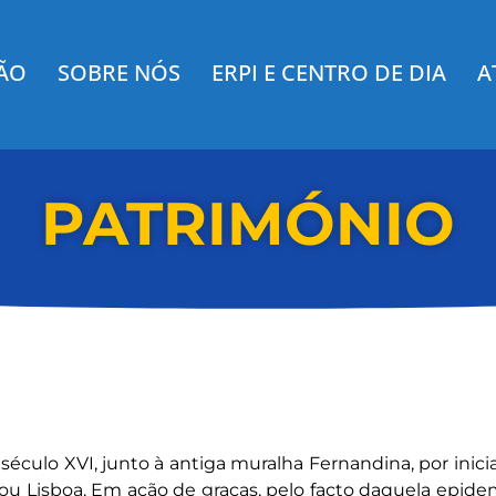
ÇÃO
SOBRE NÓS
ERPI E CENTRO DE DIA
A
PATRIMÓNIO
o século XVI, junto à antiga muralha Fernandina, por inici
u Lisboa. Em ação de graças, pelo facto daquela epidemi