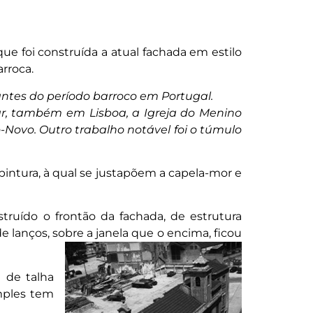
ue foi construída a atual fachada em estilo
arroca.
antes do período barroco em Portugal.
car, também em Lisboa, a Igreja do Menino
o-Novo. Outro trabalho notável foi o túmulo
ntura, à qual se justapõem a capela-mor e
truído o frontão da fachada, de estrutura
e lanços, sobre a janela que o encima, ficou
 de talha
mples tem