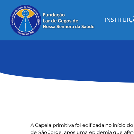
INSTITUI
A Capela primitiva foi edificada no início d
de São Jorge, após uma epidemia que afeto