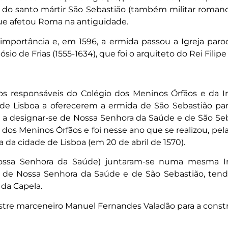
o do santo mártir São Sebastião (também militar roma
ue afetou Roma na antiguidade.
 importância e, em 1596, a ermida passou a Igreja paro
io de Frias (1555-1634), que foi o arquiteto do Rei Filipe
s responsáveis do Colégio dos Meninos Órfãos e da 
ão de Lisboa a oferecerem a ermida de São Sebastião 
u a designar-se de Nossa Senhora da Saúde e de São Se
 dos Meninos Órfãos e foi nesse ano que se realizou, pel
 da cidade de Lisboa (em 20 de abril de 1570).
ossa Senhora da Saúde) juntaram-se numa mesma I
de Nossa Senhora da Saúde e de São Sebastião, tendo
da Capela.
tre marceneiro Manuel Fernandes Valadão para a constru