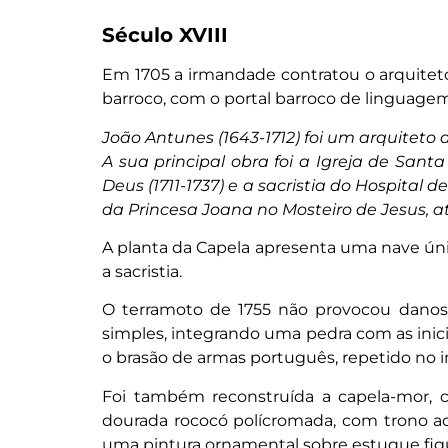
Século XVIII
Em 1705 a irmandade contratou o arquiteto 
barroco, com o portal barroco de linguagem 
João Antunes (1643-1712) foi um arquitet
A sua principal obra foi a Igreja de San
Deus (1711-1737) e a sacristia do Hospital
da Princesa Joana no Mosteiro de Jesus, a
A planta da Capela apresenta uma nave ún
a sacristia.
O terramoto de 1755 não provocou danos g
simples, integrando uma pedra com as inicia
o brasão de armas português, repetido no int
Foi também reconstruída a capela-mor, c
dourada rococó polícromada, com trono ao
uma pintura ornamental sobre estuque fi