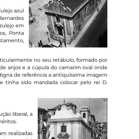
ulejo azul
 Bernardes
azulejo em
os, Ponta
estamento,
ticularmente no seu retábulo, formado por
 de anjos e a cúpula do camarim oval onde
a digna de referência a antiquíssima imagem
e tinha sido mandada colocar pelo rei D.
ão liberal, a
éritos.
am realizadas