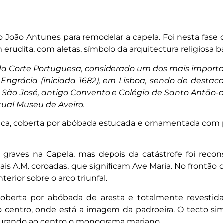
João Antunes para remodelar a capela. Foi nesta fase q
erudita, com aletas, símbolo da arquitectura religiosa b
o da Corte Portuguesa, considerado um dos mais import
ta Engrácia (iniciada 1682), em Lisboa, sendo de desta
 de São José, antigo Convento e Colégio de Santo Antão-
tual Museu de Aveiro.
ica, coberta por abóbada estucada e ornamentada com pi
raves na Capela, mas depois da catástrofe foi recons
is A.M. coroadas, que significam Ave Maria. No frontão d
erior sobre o arco triunfal.
oberta por abóbada de aresta e totalmente revestida
 centro, onde está a imagem da padroeira. O tecto si
gurando ao centro o monograma mariano.