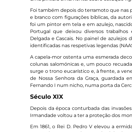
Foi também depois do terramoto que nas pare
e branco com figurações bíblicas, da autor
foi um pintor em tela e em azulejo, nasc
Portugal que deixou diversos trabalhos e
Delgada e Cascais. No painel de azulejos 
identificadas nas respetivas legendas (
NAA
A capela-mor ostenta uma esmerada decora
colunas salomónicas e, um pouco recuadas
surge o trono eucarístico e, à frente, a v
de Nossa Senhora da Graça, guardada em 
Fernando I num nicho, numa porta da Cer
Século XIX
Depois da época conturbada das invasões fr
Irmandade voltou a ter a proteção dos mona
Em 1861, o Rei D. Pedro V elevou a ermid