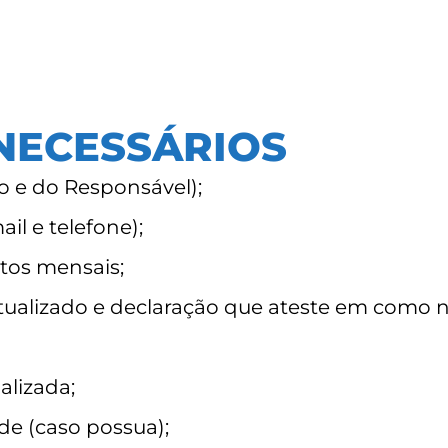
NECESSÁRIOS
o e do Responsável);
il e telefone);
os mensais;
o atualizado e declaração que ateste em como
alizada;
e (caso possua);